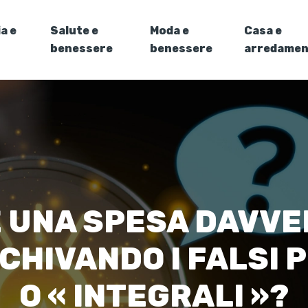
a e
Salute e
Moda e
Casa e
benessere
benessere
arredame
 UNA SPESA DAVVE
IVANDO I FALSI P
O « INTEGRALI »?