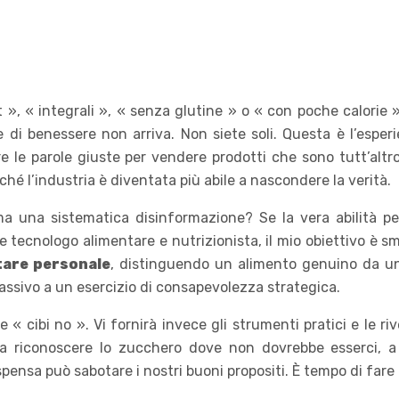
ht », « integrali », « senza glutine » o « con poche calorie 
 di benessere non arriva. Non siete soli. Questa è l’esper
e parole giuste per vendere prodotti che sono tutt’altro ch
ché l’industria è diventata più abile a nascondere la verità.
 ma una sistematica disinformazione? Se la vera abilità 
 tecnologo alimentare e nutrizionista, il mio obiettivo è s
tare personale
, distinguendo un alimento genuino da un’
assivo a un esercizio di consapevolezza strategica.
 e « cibi no ». Vi fornirà invece gli strumenti pratici e le
o a riconoscere lo zucchero dove non dovrebbe esserci, a
spensa può sabotare i nostri buoni propositi. È tempo di fare 