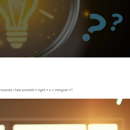
ndo i falsi prodotti « light » o « integrali »?