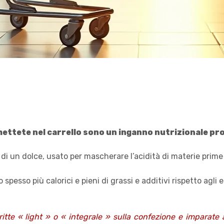
 mettete nel carrello sono un inganno nutrizionale pr
i un dolce, usato per mascherare l’acidità di materie prime 
spesso più calorici e pieni di grassi e additivi rispetto agli e
itte « light » o « integrale » sulla confezione e imparate a 