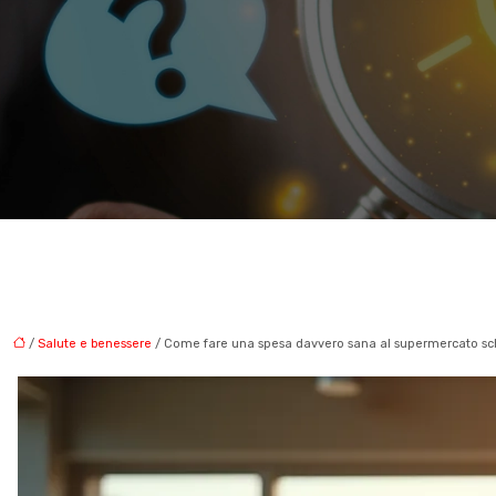
/
Salute e benessere
/ Come fare una spesa davvero sana al supermercato schiva