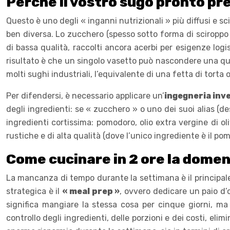
Perché il vostro sugo pronto pr
Questo è uno degli « inganni nutrizionali » più diffusi e s
ben diversa. Lo zucchero (spesso sotto forma di sciroppo 
di bassa qualità, raccolti ancora acerbi per esigenze lo
risultato è che un singolo vasetto può nascondere una qua
molti sughi industriali, l’equivalente di una fetta di torta o 
Per difendersi, è necessario applicare un’
ingegneria inv
degli ingredienti: se « zucchero » o uno dei suoi alias (des
ingredienti cortissima: pomodoro, olio extra vergine di o
rustiche e di alta qualità (dove l’unico ingrediente è il
Come cucinare in 2 ore la domen
La mancanza di tempo durante la settimana è il principale
strategica è il
« meal prep »
, ovvero dedicare un paio d’
significa mangiare la stessa cosa per cinque giorni, ma
controllo degli ingredienti, delle porzioni e dei costi, el