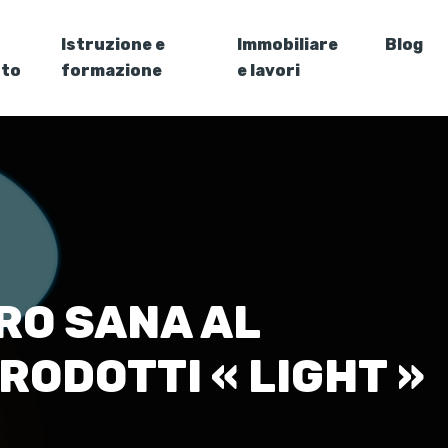
Istruzione e
Immobiliare
Blog
nto
formazione
e lavori
RO SANA AL
RODOTTI « LIGHT »