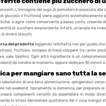
eferito contiene più zucchero di 
cioccanti. L’immagine del sugo di pomodoro è associata alla c
di glucosio o fruttosio) viene aggiunto sistematicamente per
gistiche, e agire come conservante a basso costo, creando
ntità di zucchero sorprendente. Infatti, un’analisi ha rivel
di diversi biscotti.
ersa del prodotto
leggendo l’etichetta non per quello che d
trosio, fruttosio, sciroppo di mais) compare tra i primi post
liva, sale, basilico. Ogni altro ingrediente è un compromess
 pomodoro) da condire al momento, oppure dedicare 30 minuti 
ica per mangiare sano tutta la s
 sabotatore di una sana alimentazione, spingendoci verso ci
ore nel weekend, tipicamente la domenica, per preparare le b
 creare componenti versatili da assemblare in modo diver
iminando lo stress decisionale quotidiano del « cosa mangio s