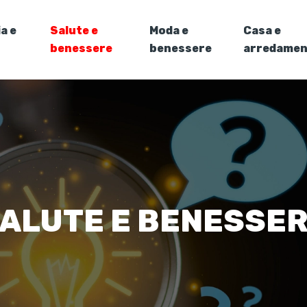
a e
Salute e
Moda e
Casa e
benessere
benessere
arredame
ALUTE E BENESSE