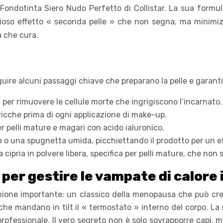
l Fondotinta Siero Nudo Perfetto di Collistar. La sua formu
lioso effetto « seconda pelle » che non segna, ma minimi
a che cura.
guire alcuni passaggi chiave che preparano la pelle e garan
 per rimuovere le cellule morte che ingrigiscono l’incarnato.
icche prima di ogni applicazione di make-up.
er pelli mature e magari con acido ialuronico.
e o una spugnetta umida, picchiettando il prodotto per un ef
cipria in polvere libera, specifica per pelli mature, che non 
 per gestire le vampate di calore 
unione importante: un classico della menopausa che può cr
he mandano in tilt il « termostato » interno del corpo. La s
ofessionale. Il vero segreto non è solo sovrapporre capi, m