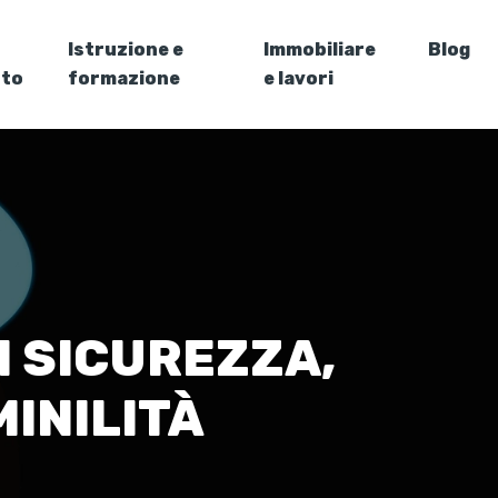
Istruzione e
Immobiliare
Blog
nto
formazione
e lavori
 SICUREZZA,
INILITÀ