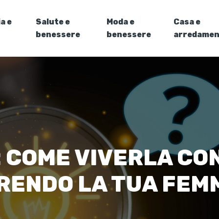
a e
Salute e
Moda e
Casa e
benessere
benessere
arredame
 COME VIVERLA CON
RENDO LA TUA FEMM