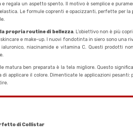
 e regala un aspetto spento. Il motivo è semplice e puramente
lastica. Le formule coprenti e opacizzanti, perfette per la
le.
 la propria routine di bellezza
. L’obiettivo non è più cop
a skincare e make-up. I nuovi fondotinta in siero sono una r
aluronico, niacinamide e vitamina C. Questi prodotti non 
e.
le matura ben preparata è la tela migliore. Questo signific
di applicare il colore. Dimenticate le applicazioni pesant
ire.
rfetto di Collistar