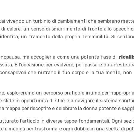
e stai vivendo un turbinio di cambiamenti che sembrano mette
di calore, un senso di smarrimento di fronte allo specchi
dentità, un tramonto della propria femminilità. Si senton
menopausa, ma accoglierla come una potente fase di
ricali
ata. È l’occasione per evolvere, per passare da un’esteti
 consapevoli che nutrano il tuo corpo e la tua mente, non
sieme, esploreremo un percorso pratico e intimo per riapprop
 sfide in opportunità di stile e a navigare il sistema sanita
a mappa per riscoprire e celebrare la donna potente e saggi
utturato l’articolo in diverse tappe fondamentali. Ogni sez
te e medica per trasformare ogni dubbio in una scelta di po