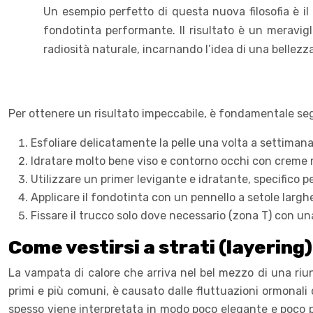
Un esempio perfetto di questa nuova filosofia è i
fondotinta performante. Il risultato è un meravig
radiosità naturale, incarnando l’idea di una bellezz
Per ottenere un risultato impeccabile, è fondamentale se
Esfoliare delicatamente la pelle una volta a settimana
Idratare molto bene viso e contorno occhi con creme r
Utilizzare un primer levigante e idratante, specifico p
Applicare il fondotinta con un pennello a setole largh
Fissare il trucco solo dove necessario (zona T) con una 
Come vestirsi a strati (layering)
La vampata di calore che arriva nel bel mezzo di una ri
primi e più comuni, è causato dalle fluttuazioni ormonali c
spesso viene interpretata in modo poco elegante e poco pr