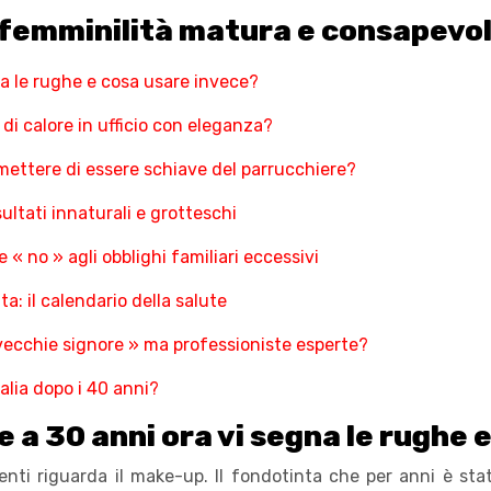
 femminilità matura e consapevo
na le rughe e cosa usare invece?
 di calore in ufficio con eleganza?
smettere di essere schiave del parrucchiere?
sultati innaturali e grotteschi
« no » agli obblighi familiari eccessivi
: il calendario della salute
 vecchie signore » ma professioniste esperte?
talia dopo i 40 anni?
 a 30 anni ora vi segna le rughe 
enti riguarda il make-up. Il fondotinta che per anni è stat