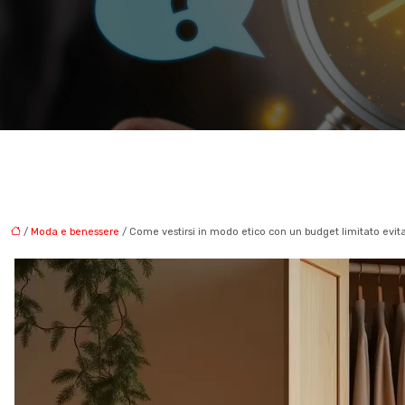
/
Moda e benessere
/ Come vestirsi in modo etico con un budget limitato evita