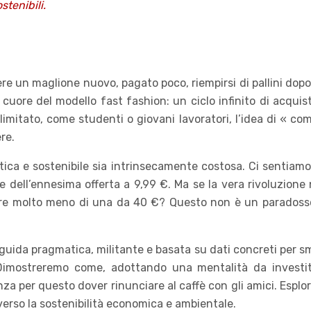
stenibili.
ere un maglione nuovo, pagato poco, riempirsi di pallini do
uore del modello fast fashion: un ciclo infinito di acquisti
t limitato, come studenti o giovani lavoratori, l’idea di «
re.
a e sostenibile sia intrinsecamente costosa. Ci sentiamo in 
e dell’ennesima offerta a 9,99 €. Ma se la vera rivoluzion
e molto meno di una da 40 €? Questo non è un paradosso, ma
guida pragmatica, militante e basata su dati concreti per smo
. Dimostreremo come, adottando una mentalità da investit
senza per questo dover rinunciare al caffè con gli amici. Espl
verso la sostenibilità economica e ambientale.