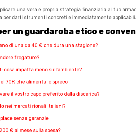
care una vera e propria strategia finanziaria al tuo armadi
 per darti strumenti concreti e immediatamente applicabili
per un guardaroba etico e conve
eno di una da 40 € che dura una stagione?
endere fregature?
st: cosa impatta meno sull’ambiente?
 del 70% che alimenta lo spreco
are il vostro capo preferito dalla discarica?
ei mercati rionali italiani?
tplace senza garanzie
 200 € al mese sulla spesa?