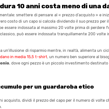
dura 10 anni costa meno di una d
ntale: smettere di pensare al « prezzo d’acquisto » e inizi
Il vero costo di un capo si calcola dividendo il suo prezzo pe
e essere indossata al massimo 20 volte prima di perdere fo
lassico, può essere indossata tranquillamente 200 volte in 10
 un’illusione di risparmio mentre, in realtà, alimenta un ci
iedano in media 15,5 t-shirt
, un numero ben superiore al biso
onio
, dove ogni pezzo è un piccolo investimento destinato
 accumulo per un guardaroba etico
i acquisto, dividi il prezzo del capo per il numero di volte c
.