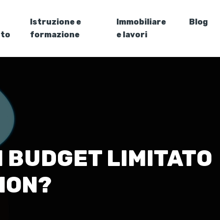
Istruzione e
Immobiliare
Blog
nto
formazione
e lavori
N BUDGET LIMITATO
ION?