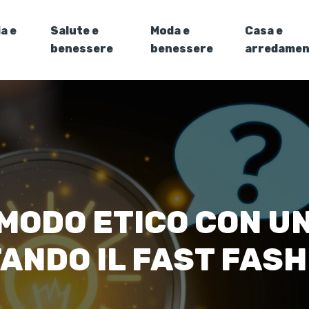
a e
Salute e
Moda e
Casa e
benessere
benessere
arredame
 MODO ETICO CON U
TANDO IL FAST FASH