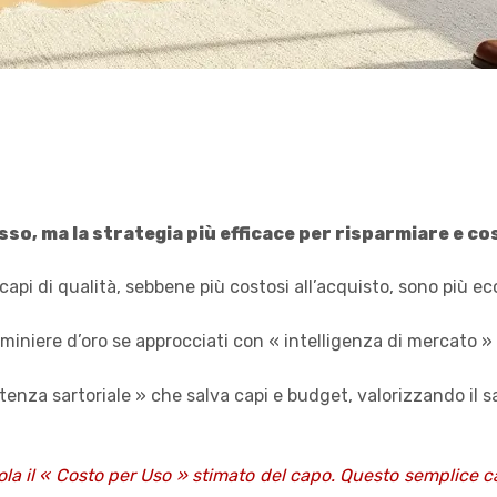
so, ma la strategia più efficace per risparmiare e co
 capi di qualità, sebbene più costosi all’acquisto, sono più e
 miniere d’oro se approcciati con « intelligenza di mercato » 
stenza sartoriale » che salva capi e budget, valorizzando il sa
ola il « Costo per Uso » stimato del capo. Questo semplice c