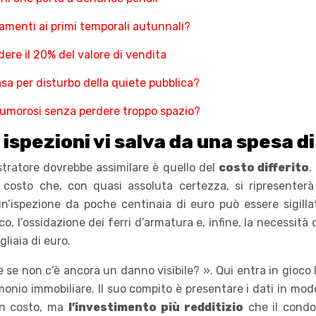
gamenti ai primi temporali autunnali?
dere il 20% del valore di vendita
asa per disturbo della quiete pubblica?
rumorosi senza perdere troppo spazio?
ispezioni vi salva da una spesa di
ratore dovrebbe assimilare è quello del
costo differito
.
 costo che, con quasi assoluta certezza, si ripresenter
un’ispezione da poche centinaia di euro può essere sigillat
, l’ossidazione dei ferri d’armatura e, infine, la necessità 
liaia di euro.
se non c’è ancora un danno visibile? ». Qui entra in gioco l
monio immobiliare. Il suo compito è presentare i dati in mo
un costo, ma
l’investimento più redditizio
che il condom