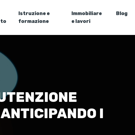
Istruzione e
Immobiliare
Blog
nto
formazione
e lavori
NUTENZIONE
ANTICIPANDO I