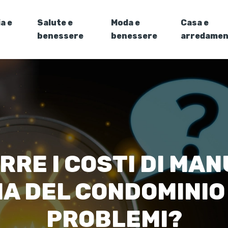
a e
Salute e
Moda e
Casa e
benessere
benessere
arredame
RRE I COSTI DI MA
A DEL CONDOMINIO 
PROBLEMI?