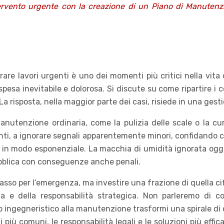
ntervento urgente con la creazione di un Piano di Manute
are lavori urgenti è uno dei momenti più critici nella vita 
esa inevitabile e dolorosa. Si discute su come ripartire i c
 risposta, nella maggior parte dei casi, risiede in una gest
anutenzione ordinaria, come la pulizia delle scale o la cu
enti, a ignorare segnali apparentemente minori, confidando c
a in modo esponenziale. La macchia di umidità ignorata oggi
pubblica con conseguenze anche penali.
 basso per l’emergenza, ma investire una frazione di quella 
iva e della responsabilità strategica. Non parleremo di c
ingegneristico alla manutenzione trasformi una spirale di c
più comuni, le responsabilità legali e le soluzioni più effi