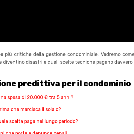
ee più critiche della gestione condominiale. Vedremo come
 diventino disastri e quali scelte tecniche pagano davvero 
one predittiva per il condominio
una spesa di 20.000 € tra 5 anni?
rima che marcisca il solaio?
quale scelta paga nel lungo periodo?
ioni che porta a denunce penali