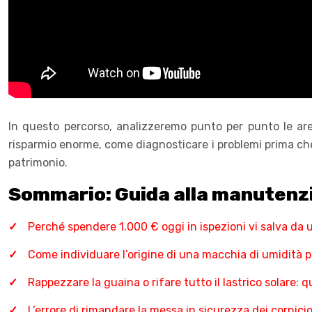
In questo percorso, analizzeremo punto per punto le ar
risparmio enorme, come diagnosticare i problemi prima che
patrimonio.
Sommario: Guida alla manutenzi
Perché spendere 1.000 € oggi in ispezioni vi salva da 
Come individuare l’origine di una macchia di umidità p
Rappezzare la guaina o rifare tutto il lastrico solare: 
L’errore di rimandare la messa in sicurezza dei cornic