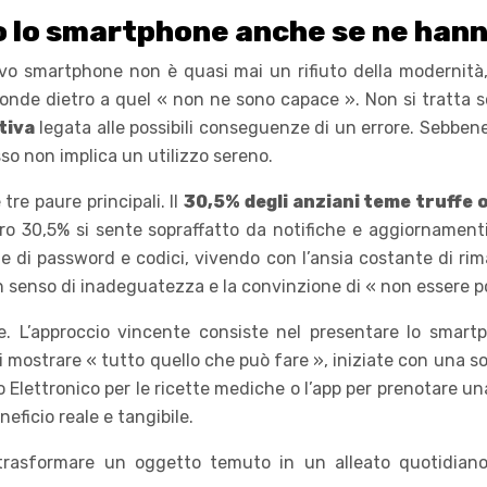
no lo smartphone anche se ne hann
ovo smartphone non è quasi mai un rifiuto della modernità
conde dietro a quel « non ne sono capace ». Non si tratta 
tiva
legata alle possibili conseguenze di un errore. Sebbene i
sso non implica un utilizzo sereno.
re paure principali. Il
30,5% degli anziani teme truffe 
ltro 30,5% si sente sopraffatto da notifiche e aggiornament
ione di password e codici, vivendo con l’ansia costante di r
 senso di inadeguatezza e la convinzione di « non essere por
rare. L’approccio vincente consiste nel presentare lo 
 mostrare « tutto quello che può fare », iniziate con una s
o Elettronico per le ricette mediche o l’app per prenotare u
neficio reale e tangibile.
r trasformare un oggetto temuto in un alleato quotidiano