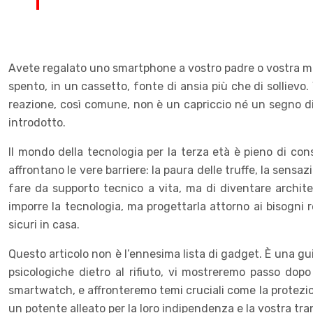
Avete regalato uno smartphone a vostro padre o vostra mad
spento, in un cassetto, fonte di ansia più che di sollievo. 
reazione, così comune, non è un capriccio né un segno di
introdotto.
Il mondo della tecnologia per la terza età è pieno di co
affrontano le vere barriere: la paura delle truffe, la sensaz
fare da supporto tecnico a vita, ma di diventare architet
imporre la tecnologia, ma progettarla attorno ai bisogni 
sicuri in casa.
Questo articolo non è l’ennesima lista di gadget. È una guid
psicologiche dietro al rifiuto, vi mostreremo passo dopo
smartwatch, e affronteremo temi cruciali come la protezion
un potente alleato per la loro indipendenza e la vostra tran