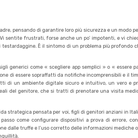
re, pensando di garantire loro più sicurezza e un modo per s
Vi sentite frustrati, forse anche un po’ impotenti, e vi chie
 testardaggine. È il sintomo di un problema più profondo 
nsigli generici come « scegliere app semplici » o « essere 
ione di essere sopraffatti da notifiche incomprensibili e il t
ti di un ambiente digitale sicuro e intuitivo, un vero e p
reali del genitore, che si tratti di prenotare una visita me
a strategica pensata per voi, figli di genitori anziani in It
 passo come configurare dispositivi a prova di errore, co
e dalle truffe e l’uso corretto delle informazioni mediche on
quillità.