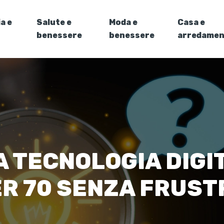
a e
Salute e
Moda e
Casa e
benessere
benessere
arredame
 TECNOLOGIA DIGI
ER 70 SENZA FRUST