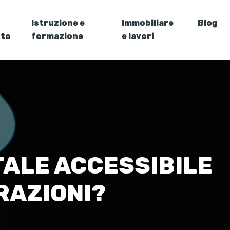
Istruzione e
Immobiliare
Blog
nto
formazione
e lavori
TALE ACCESSIBILE
RAZIONI?