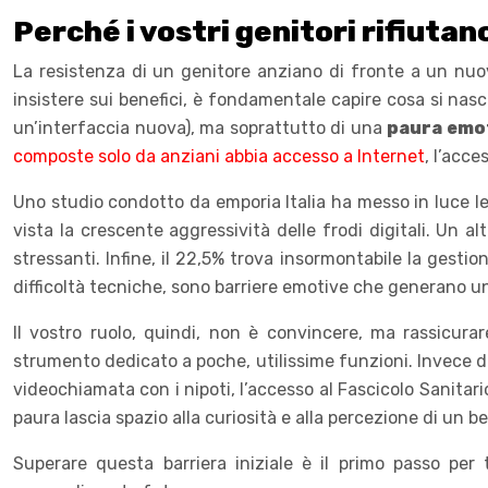
Perché i vostri genitori rifiuta
La resistenza di un genitore anziano di fronte a un nu
insistere sui benefici, è fondamentale capire cosa si nas
un’interfaccia nuova), ma soprattutto di una
paura emo
composte solo da anziani abbia accesso a Internet
, l’acce
Uno studio condotto da emporia Italia ha messo in luce le t
vista la crescente aggressività delle frodi digitali. Un a
stressanti. Infine, il 22,5% trova insormontabile la gest
difficoltà tecniche, sono barriere emotive che generano un
Il vostro ruolo, quindi, non è convincere, ma rassicu
strumento dedicato a poche, utilissime funzioni. Invece di
videochiamata con i nipoti, l’accesso al Fascicolo Sanitari
paura lascia spazio alla curiosità e alla percezione di un be
Superare questa barriera iniziale è il primo passo pe