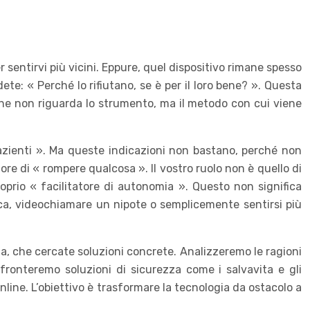
entirvi più vicini. Eppure, quel dispositivo rimane spesso
dete: « Perché lo rifiutano, se è per il loro bene? ». Questa
che non riguarda lo strumento, ma il metodo con cui viene
pazienti ». Ma queste indicazioni non bastano, perché non
imore di « rompere qualcosa ». Il vostro ruolo non è quello di
roprio « facilitatore di autonomia ». Questo non significa
dica, videochiamare un nipote o semplicemente sentirsi più
alia, che cercate soluzioni concrete. Analizzeremo le ragioni
nfronteremo soluzioni di sicurezza come i salvavita e gli
line. L’obiettivo è trasformare la tecnologia da ostacolo a